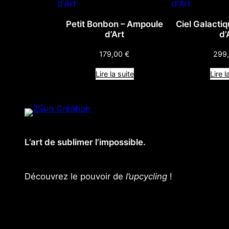
Petit Bonbon – Ampoule
Ciel Galacti
d’Art
d’
179,00
€
299
Lire la suite
Lire l
L’art de sublimer l’impossible.
Découvrez le pouvoir de
l’upcycling
!