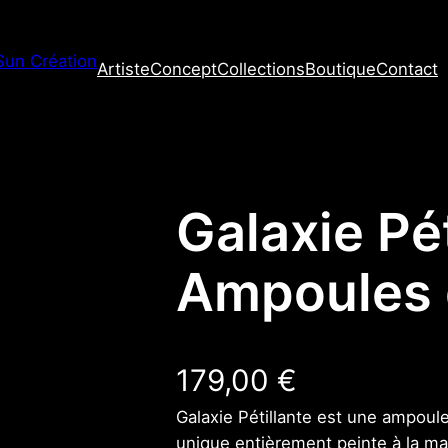
Artiste
Concept
Collections
Boutique
Contact
 d’Art
Galaxie Pét
Ampoules 
179,00
€
Galaxie Pétillante est une ampoul
unique entièrement peinte à la ma