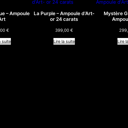
que – Ampoule
La Purple – Ampoule d’Art-
Mystère Ga
Art
or 24 carats
Ampoul
,00
€
399,00
€
299
a suite
Lire la suite
Lire l