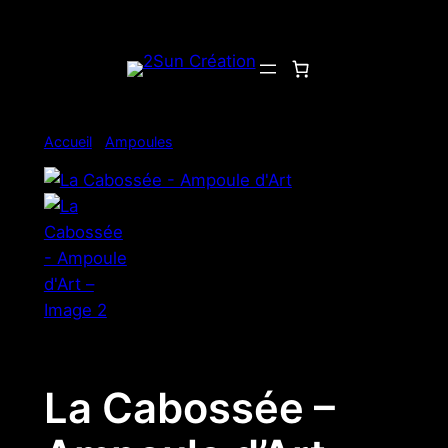
Aller
au
contenu
Accueil
/
Ampoules
/ La Cabossée – Ampoule d’Art
La Cabossée –