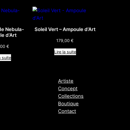
e Nebula-
Soleil Vert – Ampoule d’Art
e d’Art
179,00
€
,00
€
Lire la suite
a suite
Artiste
Concept
Collections
Boutique
Contact