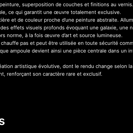
peinture, superposition de couches et finitions au vernis
é
le, ce qui garantit une œuvre totalement exclusive.
d
tière et de couleur proche d’une peinture abstraite. Allu
e
t des effets visuels profonds évoquant une galaxie, une
E
ors norme, à la fois œuvre d’art et source lumineuse.
c
chauffe pas et peut être utilisée en toute sécurité com
l
e ampoule devient ainsi une pièce centrale dans un int
a
t
réation artistique évolutive, dont le rendu change selon l
A
t, renforçant son caractère rare et exclusif.
s
t
r
a
l
–
s
A
m