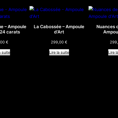
p
o
u
l
ue – Ampoule
La Cabossée – Ampoule
Nuances d
e
 24 carats
d’Art
Ampoul
d
,00
€
299,00
€
299
'
A
a suite
Lire la suite
Lire l
r
t