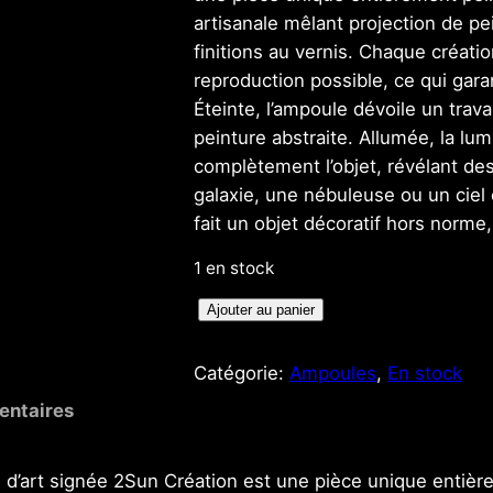
artisanale mêlant projection de pe
finitions au vernis. Chaque créatio
reproduction possible, ce qui gar
Éteinte, l’ampoule dévoile un trav
peinture abstraite. Allumée, la lu
complètement l’objet, révélant de
galaxie, une nébuleuse ou un cie
fait un objet décoratif hors norme,
1 en stock
q
Ajouter au panier
u
a
Catégorie:
Ampoules
, 
En stock
n
entaires
t
i
e d’art signée 2Sun Création est une pièce unique entièr
t