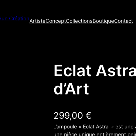
Artiste
Concept
Collections
Boutique
Contact
Eclat Astr
d’Art
299,00
€
L’ampoule « Eclat Astral » est une
une pièce unique entièrement pei